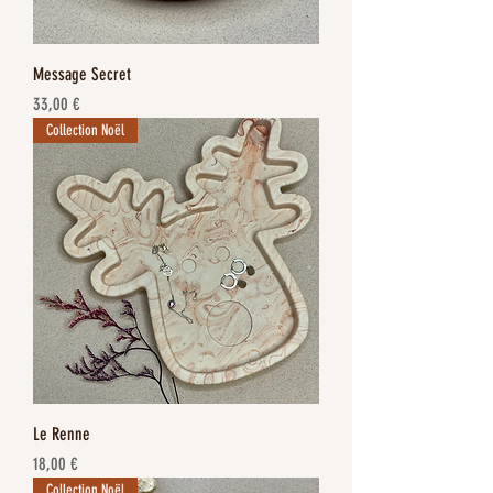
Message Secret
Prix
33,00 €
Collection Noël
Le Renne
Prix
18,00 €
Collection Noël