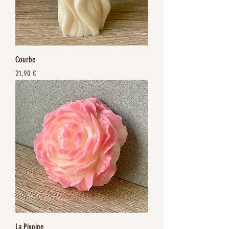
Courbe
Prix
21,90 €
La Pivoine