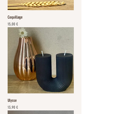
Coquillage
Prix
15,00 €
Ulysse
Prix
13,90 €