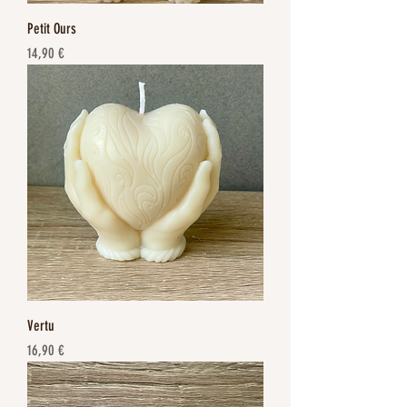
Petit Ours
Prix
14,90 €
Vertu
Prix
16,90 €