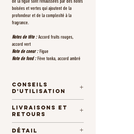
de la figue sont rehaussées par des notes
boisées et vertes qui ajoutent de la
profondeur et de la complexité à la
fragrance.
Notes de tête :
Accord fruits rouges,
accord vert
Note de coeur :
Figue
Note de fond :
Fève tonka, accord ambré
Conseils
d'utilisation
​​​Pour que votre bougie se consume correctement
Livraisons et
et de façon régulière, il est conseillé lors de la
retours
première utilisation, de laisser brûler la bougie 2
à 3 heures, jusqu’à ce que la totalité de la cire soit
Conditions de Livraison :
devenue liquide en surface. Cela évitera que la
Détail
Expédition Rapide et Soignée :
cire ne se creuse par la suite et forme un