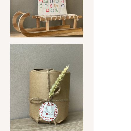
Contactez notre service client :
contact@noralik.com pour obtenir un numéro
d'autorisation de retour.
Emballez soigneusement le produit dans son
emballage d'origine, avec tous les accessoires
inclus. Attention : le produit ne doit pas avoir
de traces d'utilisation.
Incluez une copie de votre facture avec le
numéro d'autorisation de retour.
Expédiez le colis à l'adresse indiquée avec le
service de votre choix.
Remboursements Rapides :
Une fois que nous aurons reçu et inspecté votre
retour, nous procéderons au remboursement dans
les 7 jours ouvrables. Le remboursement sera
effectué sur le mode de paiement initial.
Note :
Les frais de retour sont à la charge du client,
sauf en cas de produit défectueux ou d'erreur de
notre part.
Pour toute question supplémentaire, n'hésitez pas
à contacter notre service client. Nous sommes là
pour vous assurer une expérience d'achat sans